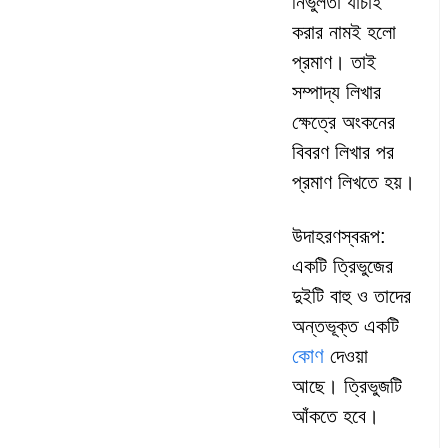
নির্ভুলতা যাচাই
করার নামই হলো
প্রমাণ। তাই
সম্পাদ্য লিখার
ক্ষেত্রে অংকনের
বিবরণ লিখার পর
প্রমাণ লিখতে হয়।
উদাহরণস্বরূপ:
একটি ত্রিভুজের
দুইটি বাহু ও তাদের
অন্তভূক্ত একটি
কোণ
দেওয়া
আছে। ত্রিভুজটি
আঁকতে হবে।