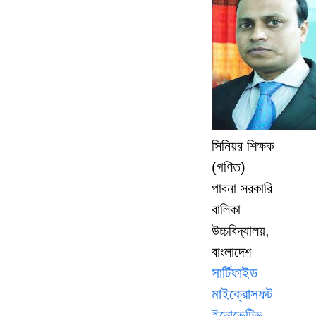
সিনিয়র শিক্ষক
(গণিত)
পাবনা সরকারি
বালিকা
উচ্চবিদ্যালয়,
বাংলাদেশ
সার্টিফাইড
মাইক্রোসফট
ইনোভেটিভ