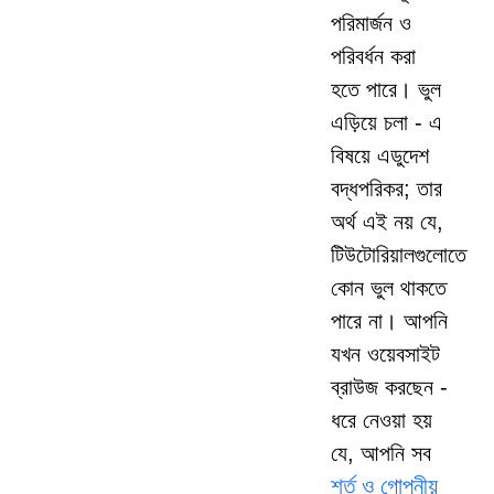
পরিমার্জন ও
পরিবর্ধন করা
হতে পারে। ভুল
এড়িয়ে চলা - এ
বিষয়ে এডুদেশ
বদ্ধপরিকর; তার
অর্থ এই নয় যে,
টিউটোরিয়ালগুলোতে
কোন ভুল থাকতে
পারে না। আপনি
যখন ওয়েবসাইট
ব্রাউজ করছেন -
ধরে নেওয়া হয়
যে, আপনি সব
শর্ত ও গোপনীয়