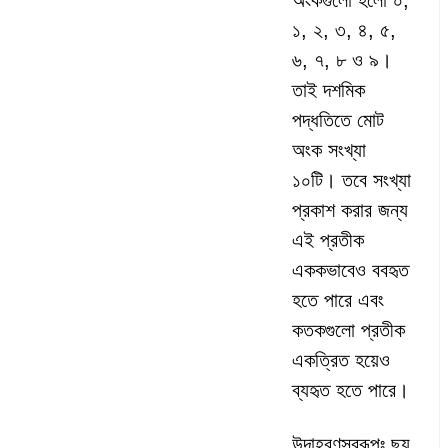
অংকগুলো হলো ০,
১, ২, ৩, ৪, ৫,
৬, ৭, ৮ ও ৯।
তাই দশমিক
পদ্ধতিতে মোট
অংক সংখ্যা
১০টি। তবে সংখ্যা
প্রকাশ করার জন্য
এই প্রতীক
এককভাবেও ববহৃত
হতে পারে এবং
কতকগুলো প্রতীক
একত্রিত হয়েও
ব্যহৃত হতে পারে।
উদাহরণস্বরূপঃ ছয়