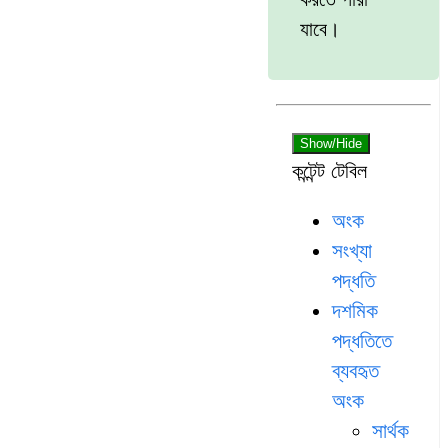
যাবে।
Show/Hide
কন্টেন্ট টেবিল
অংক
সংখ্যা
পদ্ধতি
দশমিক
পদ্ধতিতে
ব্যবহৃত
অংক
সার্থক