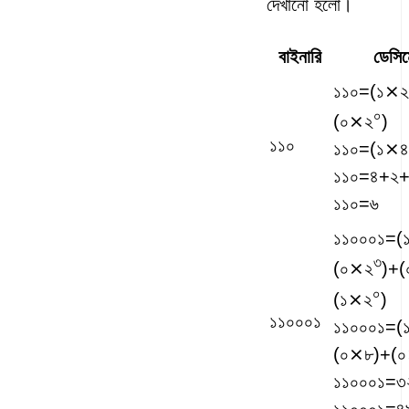
দেখানো হলো।
বাইনারি
ডেসিম
১১০
=(
১
⨯২
০
(
০
⨯২
)
১১০
১১০
=(১⨯৪
১১০
=৪+২+
১১০
=৬
১১০০০১
=(
৩
(
০
⨯২
)+(
০
(
১
⨯২
)
১১০০০১
১১০০০১
=(
(০⨯৮)+(০
১১০০০১
=৩
১১০০০১
=৪