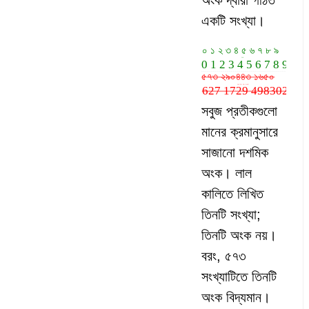
অংক দ্বারা গঠিত
একটি সংখ্যা।
সবুজ প্রতীকগুলো
মানের ক্রমানুসারে
সাজানো দশমিক
অংক। লাল
কালিতে লিখিত
তিনটি সংখ্যা;
তিনটি অংক নয়।
বরং, ৫৭৩
সংখ্যাটিতে তিনটি
অংক বিদ্যমান।