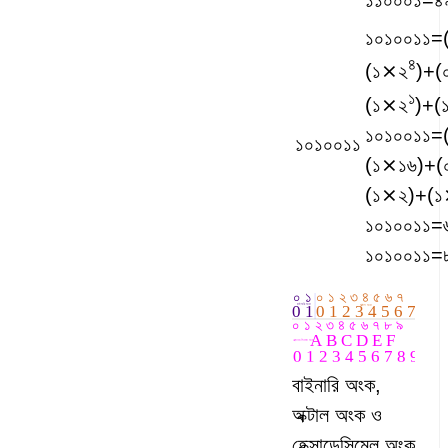
১০১০০১১
=
৪
(
১
⨯২
)+(
১
(
১
⨯২
)+(
১০১০০১১
=
১০১০০১১
(১⨯১৬)+(
(১⨯২)+(১
১০১০০১১
=
১০১০০১১
=
বাইনারি অংক,
অক্টাল অংক ও
হেক্সাডেসিমেল অংক