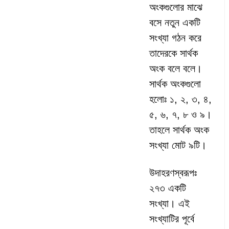
অংকগুলোর মাঝে
বসে নতুন একটি
সংখ্যা গঠন করে
তাদেরকে সার্থক
অংক বলে বলে।
সার্থক অংকগুলো
হলোঃ ১, ২, ৩, ৪,
৫, ৬, ৭, ৮ ও ৯।
তাহলে সার্থক অংক
সংখ্যা মোট ৯টি।
উদাহরণস্বরূপঃ
২৭৩ একটি
সংখ্যা। এই
সংখ্যাটির পূর্বে