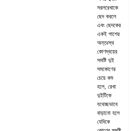
সরলরেখাকে
ছেদ করলে
এবং ছেদকের
একই পাশের
অন্তঃস্থ
কোণদ্বয়ের
সমষ্টি দুই
সমকোণের
চেয়ে কম
হলে, রেখা
দুইটিকে
যথেচ্ছভাবে
বাড়ানো হলে
যেদিকে
কোণের সমষ্টি