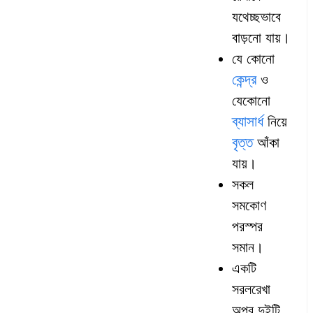
যথেচ্ছভাবে
বাড়নো যায়।
যে কোনো
কেন্দ্র
ও
যেকোনো
ব্যাসার্ধ
নিয়ে
বৃত্ত
আঁকা
যায়।
সকল
সমকোণ
পরস্পর
সমান।
একটি
সরলরেখা
অপর দুইটি