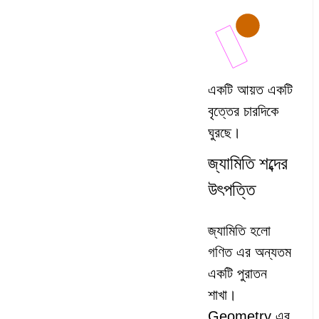
একটি আয়ত একটি
বৃত্তের চারদিকে
ঘুরছে।
জ্যামিতি শব্দের
উৎপত্তি
জ্যামিতি হলো
গণিত এর অন্যতম
একটি পুরাতন
শাখা।
Geometry এর