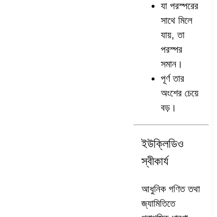
যা পরস্পরের
সাথে মিলে
যায়, তা
পরস্পর
সমান।
পূর্ণ তার
অংশের চেয়ে
বড়।
ইউক্লিডিও
স্বীকার্য
আধুনিক গণিত তথা
জ্যামিতিতে