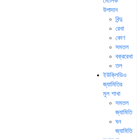
মৌলিক
উপাদান
বিন্দু
রেখা
কোণ
সমতল
বক্ররেখা
তল
ইউক্লিডিও
জ্যামিতির
মূল শাখা
সমতল
জ্যামিতি
ঘন
জ্যামিতি