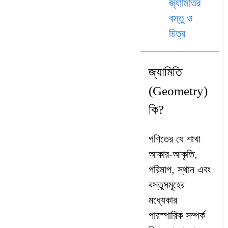
জ্যামিতির
বস্তু ও
চিত্র
জ্যামিতি
(Geometry)
কি?
গণিতের যে শাখা
আকার-আকৃতি,
পরিমাপ, স্থান এবং
বস্তুসমূহের
মধ্যেকার
পারস্পারিক সম্পর্ক