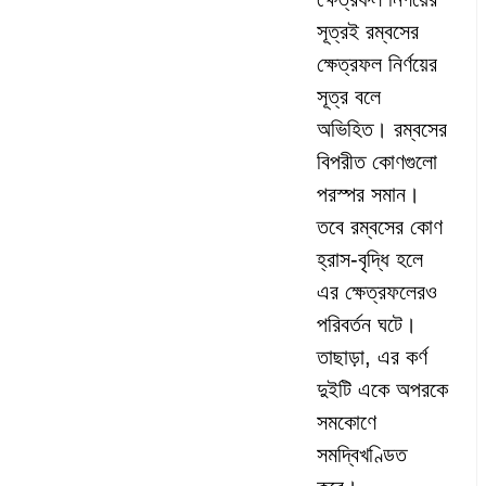
সূত্রই রম্বসের
ক্ষেত্রফল নির্ণয়ের
সূত্র বলে
অভিহিত। রম্বসের
বিপরীত কোণগুলো
পরস্পর সমান।
তবে রম্বসের কোণ
হ্রাস-বৃদ্ধি হলে
এর ক্ষেত্রফলেরও
পরিবর্তন ঘটে।
তাছাড়া, এর কর্ণ
দুইটি একে অপরকে
সমকোণে
সমদ্বিখণ্ডিত