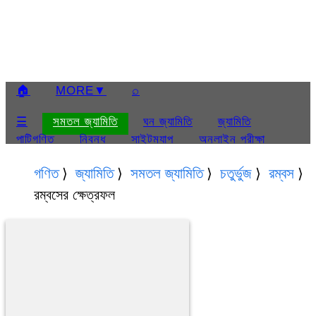
🏠
MORE
▼
⌕
☰
সমতল জ্যামিতি
ঘন জ্যামিতি
জ্যামিতি
পাটিগণিত
নিবন্ধ
সাইটম্যাপ
অনলাইন পরীক্ষা
প্রেজেন্টেশন
সমতল জ্যামিতি প্রেজেন্টেশন
ঘন জ্যামিতি
গণিত
জ্যামিতি
সমতল জ্যামিতি
চতুর্ভুজ
রম্বস
প্রেজেন্টেশন
ত্রিকোণমিতি প্রেজেন্টেশন
সম্বন্ধে
রম্বসের ক্ষেত্রফল