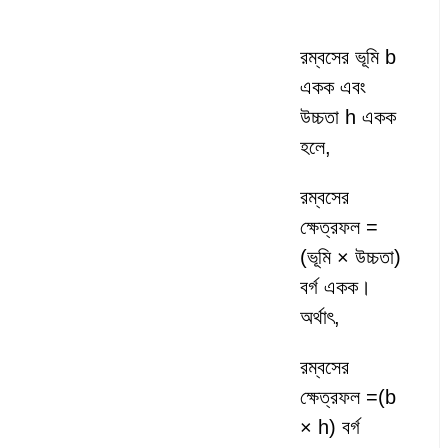
রম্বসের ভূমি b
একক এবং
উচ্চতা h একক
হলে,
রম্বসের
ক্ষেত্রফল =
(ভূমি × উচ্চতা)
বর্গ একক।
অর্থাৎ,
রম্বসের
ক্ষেত্রফল =(b
× h) বর্গ