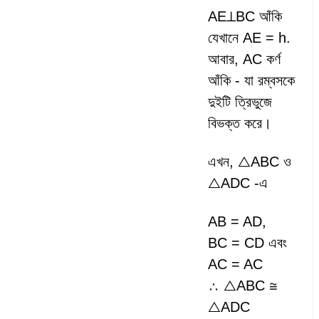
AE⊥BC আঁকি
যেখানে AE = h.
আবার, ‍AC কর্ণ
আঁকি - যা রম্বসকে
দুইটি ত্রিভুজে
বিভক্ত করে।
এখন, △ABC ও
△ADC -এ
AB = AD,
BC = CD এবং
AC = AC
∴ △ABC ≅
△ADC