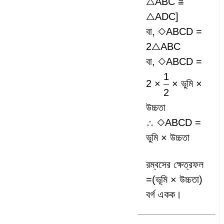
△ABC ≅
△ADC]
বা, ◇ABCD =
2△ABC
বা, ◇ABCD =
1
2 ×
× ভুমি ×
2
উচ্চতা
∴ ◇ABCD =
ভুমি × উচ্চতা
রম্বসের ক্ষেত্রফল
=(ভূমি × উচ্চতা)
বর্গ একক।