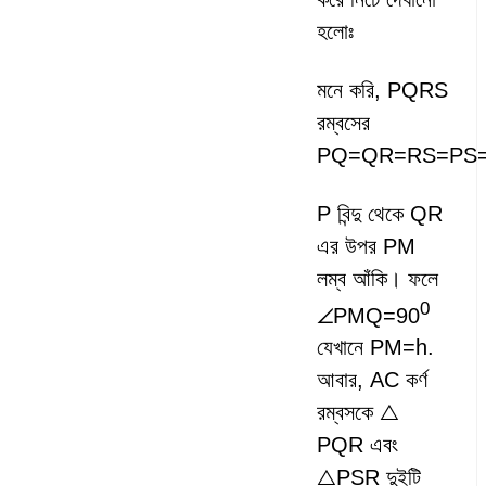
হলোঃ
মনে করি, PQRS
রম্বসের
PQ=QR=RS=PS=
P বিন্দু থেকে QR
এর উপর PM
লম্ব আঁকি। ফলে
0
∠PMQ=90
যেখানে PM=h.
আবার, ‍AC কর্ণ
রম্বসকে △
PQR এবং
△PSR দুইটি