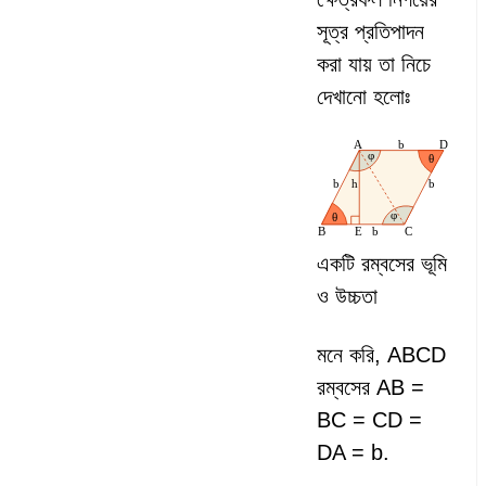
সূত্র প্রতিপাদন
করা যায় তা নিচে
দেখানো হলোঃ
একটি রম্বসের ভূমি
ও উচ্চতা
মনে করি, ABCD
রম্বসের AB =
BC = CD =
DA = b.