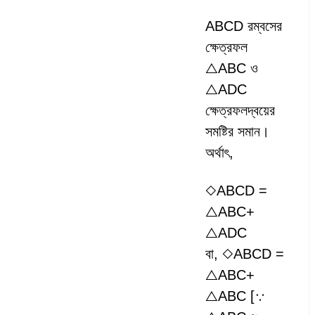
ABCD রম্বসের
ক্ষেত্রফল
△ABC ও
△ADC
ক্ষেত্রফলদ্বয়ের
সমষ্টির সমান।
অর্থাৎ,
◇ABCD =
△ABC+
△ADC
বা, ◇ABCD =
△ABC+
△ABC [∵