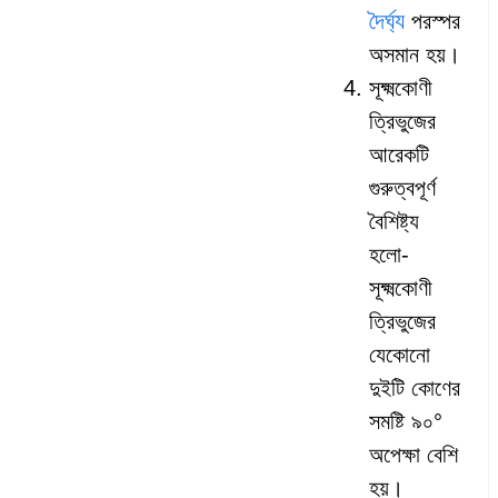
দৈর্ঘ্য
পরস্পর
অসমান হয়।
সূক্ষ্মকোণী
ত্রিভুজের
আরেকটি
গুরুত্বপূর্ণ
বৈশিষ্ট্য
হলো-
সূক্ষ্মকোণী
ত্রিভুজের
যেকোনো
দুইটি কোণের
সমষ্টি ৯০°
অপেক্ষা বেশি
হয়।