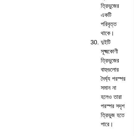
ত্রিভুজের
একটি
পরিবৃত্ত
থাকে।
দুইটি
সূক্ষ্মকোণী
ত্রিভুজের
বাহুগুলোর
দৈর্ঘ্য পরস্পর
সমান না
হলেও তারা
পরস্পর সদৃশ
ত্রিভুজ হতে
পারে।