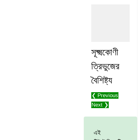
সূক্ষ্মকোণী
ত্রিভুজের
বৈশিষ্ট্য
❮ Previous
Next ❯
এই