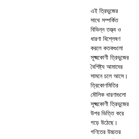
এই ত্রিভুজের
সাথে সম্পর্কিত
বিভিন্ন তত্ত্ব ও
ধারণা বিশ্লেষণ
করলে কতকগুলো
সূক্ষ্মকোণী ত্রিভুজের
বৈশিষ্ট্য আমাদের
সামনে চলে আসে।
ত্রিকোণমিতির
মৌলিক ধারণাগুলো
সূক্ষ্মকোণী ত্রিভুজের
উপর ভিত্তি করে
গড়ে উঠেছে।
গণিতের উচ্চতর